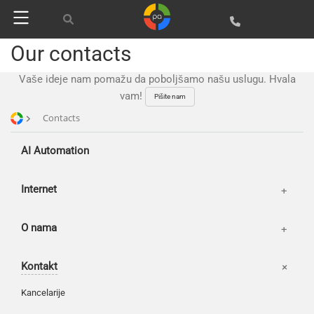
Partners
Reviews
Our contacts
Publications
Vaše ideje nam pomažu da poboljšamo našu uslugu. Hvala
Korpa
News
vam!
Pišite nam
Moj nalog
Our works
Contacts
AI Automation
Internet
O nama
Kontakt
Kancelarije