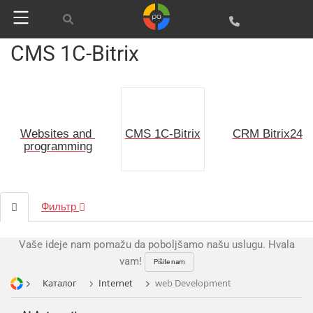
CMS 1C-Bitrix
Websites and 
CRM Bitrix24
CMS 1C-Bitrix
programming
Фильтр
Vaše ideje nam pomažu da poboljšamo našu uslugu. Hvala
vam!
Pišite nam
Каталог
Internet
web Development