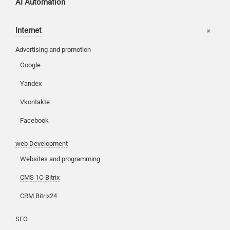
AI Automation
Internet
Advertising and promotion
Google
Customers
Yandex
Partners
Vkontakte
Kancelarije
Reviews
Facebook
Publications
Korpa
web Development
News
Moj nalog
Websites and programming
Our works
CMS 1C-Bitrix
CRM Bitrix24
SEO