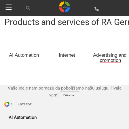
Products and services of RA Ge
Advertising and promotion
web Development
SEO
Customers
SMM
AI Automation
Internet
Advertising and 
Partners
promotion
Kancelarije
Reviews
Publications
Korpa
Vaše ideje nam pomažu da poboljšamo našu uslugu. Hvala
News
Moj nalog
vam!
Pišite nam
Our works
Каталог
AI Automation