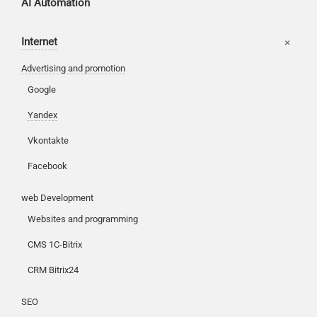
AI Automation
Internet
Advertising and promotion
Google
Customers
Yandex
Partners
Vkontakte
Kancelarije
Reviews
Facebook
Publications
Korpa
web Development
News
Moj nalog
Websites and programming
Our works
CMS 1C-Bitrix
CRM Bitrix24
SEO