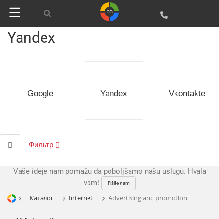
Yandex
Google
Vkontakte
Yandex
Фильтр
Vaše ideje nam pomažu da poboljšamo našu uslugu. Hvala
vam!
Pišite nam
Каталог
Internet
Advertising and promotion