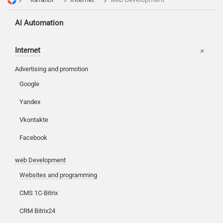
AI Automation
Internet
Advertising and promotion
Google
Customers
Yandex
Partners
Vkontakte
Kancelarije
Reviews
Facebook
Publications
Korpa
web Development
News
Moj nalog
Websites and programming
Our works
CMS 1C-Bitrix
CRM Bitrix24