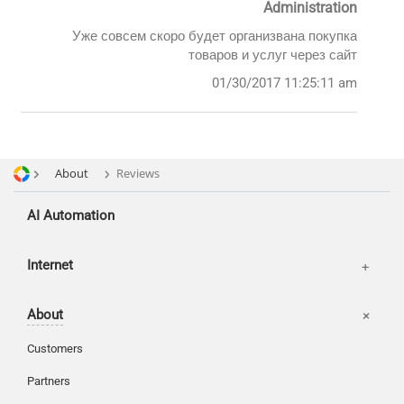
Administration
SMM
Уже совсем скоро будет организвана покупка
товаров и услуг через сайт
01/30/2017 11:25:11 am
About
Reviews
AI Automation
Offices
Internet
Basket
About
Login
Customers
Partners