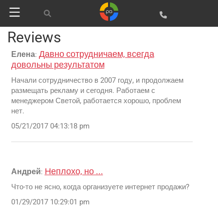
Google
Websites and programming
Reviews
Yandex
CMS 1C-Bitrix
Давно сотрудничаем, всегда
Vkontakte
Елена
:
CRM Bitrix24
довольны результатом
Facebook
Начали сотрудничество в 2007 году, и продолжаем
размещать рекламу и сегодня. Работаем с
менеджером Светой, работается хорошо, проблем
нет.
05/21/2017 04:13:18 pm
Неплохо, но ...
Андрей
:
Что-то не ясно, когда организуете интернет продажи?
Advertising and promotion
web Development
01/29/2017 10:29:01 pm
SEO